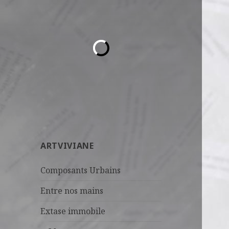
ARTVIVIANE
Composants Urbains
Entre nos mains
Extase immobile