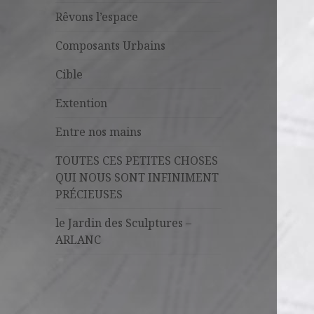
Rêvons l’espace
Composants Urbains
Cible
Extention
Entre nos mains
TOUTES CES PETITES CHOSES
QUI NOUS SONT INFINIMENT
PRÉCIEUSES
le Jardin des Sculptures –
ARLANC