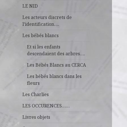
LE NID
Les acteurs discrets de
l’identification….
Les bébés blancs
Et si les enfants
descendaient des arbres….
Les Bébés Blancs au CERCA
Les bébés blancs dans les
fleurs
Les Charlies
LES OCCURENCES……
Livres objets