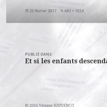
Publié
Taille
25 février 2017
683 × 1024
le
réelle
Navigation
de
PUBLIÉ DANS
Et si les enfants descen
l’article
© 2016 Viviane JOUVENOT