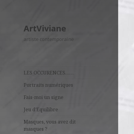
ArtViviane
artiste contemporaine
LES OCCURENCES……
Portraits numériques
Fais-moi un signe
Jeu d’Equilibre
Masques, vous avez dit
masques ?