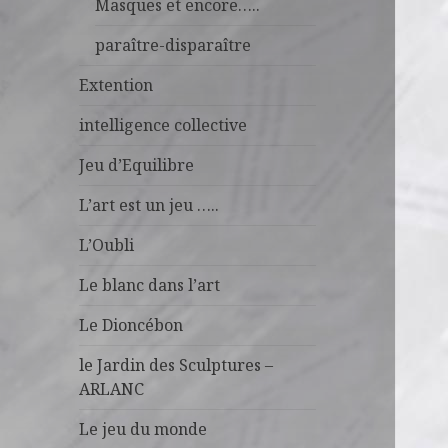
Masques et encore…..
paraître-disparaître
Extention
intelligence collective
Jeu d’Equilibre
L’art est un jeu …..
L’Oubli
Le blanc dans l’art
Le Dioncébon
le Jardin des Sculptures –
ARLANC
Le jeu du monde