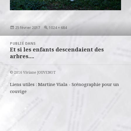
Publié
Taille
25 février 2017
1024 × 684
le
réelle
Navigation
PUBLIÉ DANS
de
Et si les enfants descendaient des
l’article
arbres….
© 2016 Viviane JOUVENOT
Liens utiles :
Martine Viala
-
Scénographie pour un
couvige