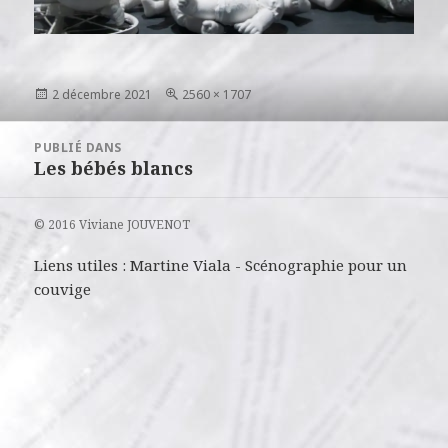
Publié
Taille
2 décembre 2021
2560 × 1707
le
réelle
Navigation
PUBLIÉ DANS
de
Les bébés blancs
l’article
© 2016 Viviane JOUVENOT
Liens utiles :
Martine Viala
-
Scénographie pour un
couvige