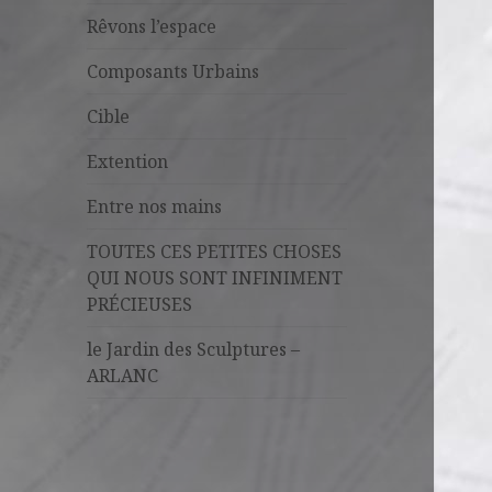
Rêvons l’espace
Composants Urbains
Cible
Extention
Entre nos mains
TOUTES CES PETITES CHOSES
QUI NOUS SONT INFINIMENT
PRÉCIEUSES
le Jardin des Sculptures –
ARLANC