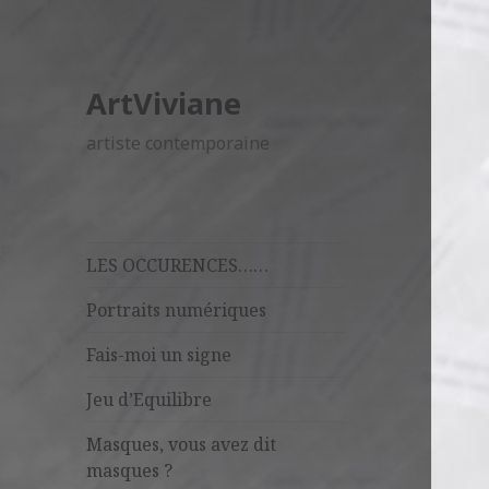
ArtViviane
artiste contemporaine
LES OCCURENCES……
Portraits numériques
Fais-moi un signe
Jeu d’Equilibre
Masques, vous avez dit
masques ?