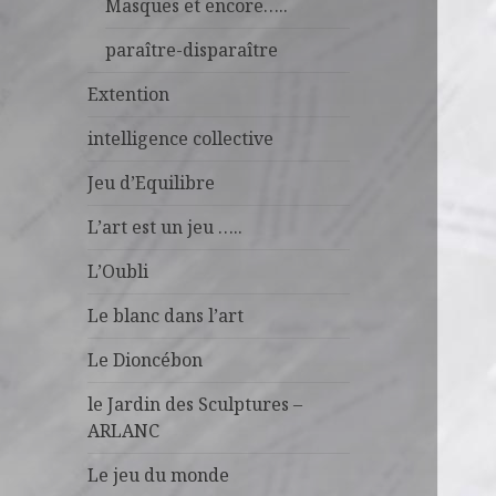
Masques et encore…..
paraître-disparaître
Extention
intelligence collective
Jeu d’Equilibre
L’art est un jeu …..
L’Oubli
Le blanc dans l’art
Le Dioncébon
le Jardin des Sculptures –
ARLANC
Le jeu du monde