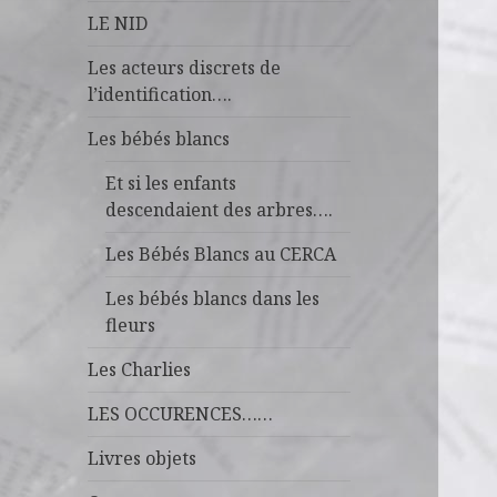
LE NID
Les acteurs discrets de
l’identification….
Les bébés blancs
Et si les enfants
descendaient des arbres….
Les Bébés Blancs au CERCA
Les bébés blancs dans les
fleurs
Les Charlies
LES OCCURENCES……
Livres objets