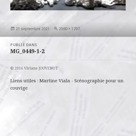
Publié
Taille
21 septembre 2021
2560 × 1707
le
réelle
Navigation
PUBLIÉ DANS
de
MG_0449-1-2
l’article
© 2016 Viviane JOUVENOT
Liens utiles :
Martine Viala
-
Scénographie pour un
couvige