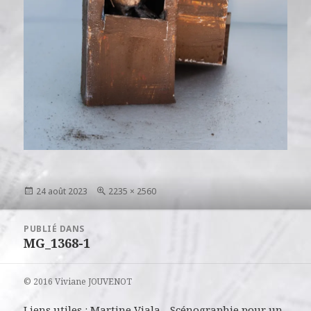
Publié
Taille
24 août 2023
2235 × 2560
le
réelle
Navigation
PUBLIÉ DANS
de
MG_1368-1
l’article
© 2016 Viviane JOUVENOT
Liens utiles :
Martine Viala
-
Scénographie pour un