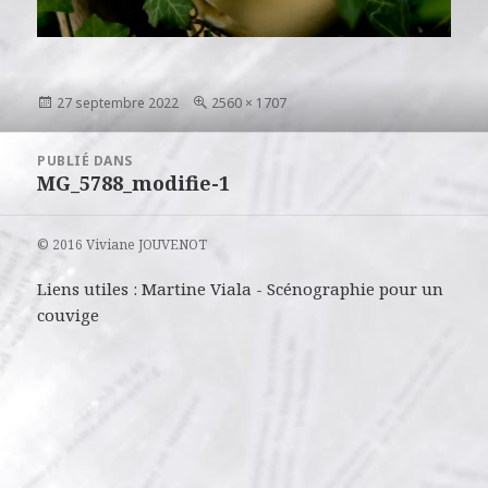
Publié
Taille
27 septembre 2022
2560 × 1707
le
réelle
Navigation
PUBLIÉ DANS
de
MG_5788_modifie-1
l’article
© 2016 Viviane JOUVENOT
Liens utiles :
Martine Viala
-
Scénographie pour un
couvige