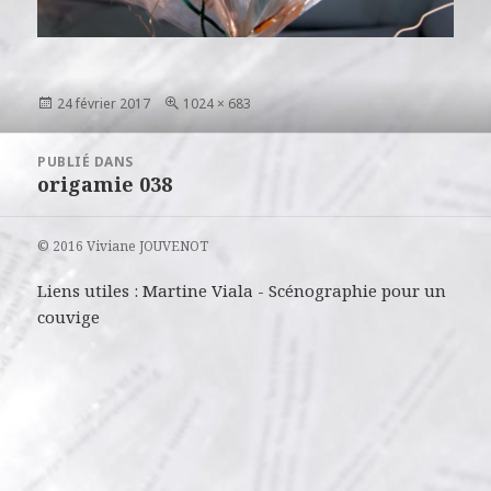
Publié
Taille
24 février 2017
1024 × 683
le
réelle
Navigation
PUBLIÉ DANS
de
origamie 038
l’article
© 2016 Viviane JOUVENOT
Liens utiles :
Martine Viala
-
Scénographie pour un
couvige