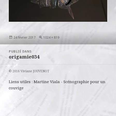
Publié
Taille
24 février 2017
1024 × 819
le
réelle
Navigation
PUBLIÉ DANS
de
origamie034
l’article
© 2016 Viviane JOUVENOT
Liens utiles :
Martine Viala
-
Scénographie pour un
couvige