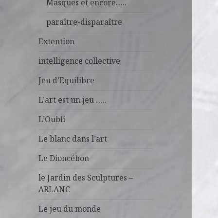
Masques et encore…..
paraître-disparaître
Extention
intelligence collective
Jeu d’Equilibre
L’art est un jeu …..
L’Oubli
Le blanc dans l’art
Le Dioncébon
le Jardin des Sculptures –
ARLANC
Le jeu du monde