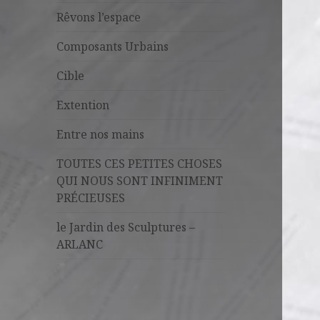
Rêvons l’espace
Composants Urbains
Cible
Extention
Entre nos mains
TOUTES CES PETITES CHOSES
QUI NOUS SONT INFINIMENT
PRÉCIEUSES
le Jardin des Sculptures –
ARLANC