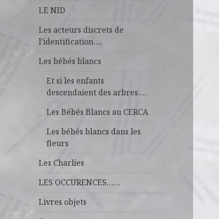
LE NID
Les acteurs discrets de
l’identification….
Les bébés blancs
Et si les enfants
descendaient des arbres….
Les Bébés Blancs au CERCA
Les bébés blancs dans les
fleurs
Les Charlies
LES OCCURENCES……
Livres objets