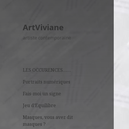
ArtViviane
artiste contemporaine
LES OCCURENCES……
Portraits numériques
Fais-moi un signe
Jeu d’Equilibre
Masques, vous avez dit
masques ?