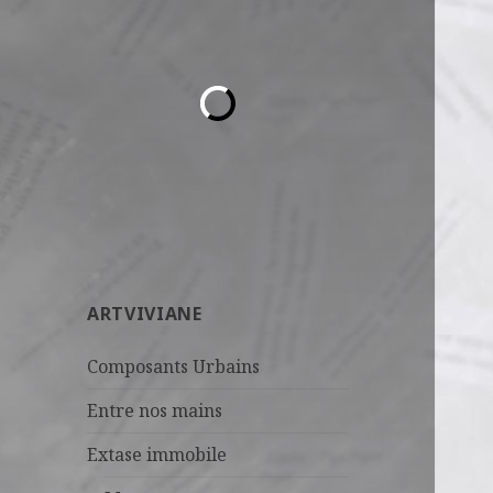
ARTVIVIANE
Composants Urbains
Entre nos mains
Extase immobile