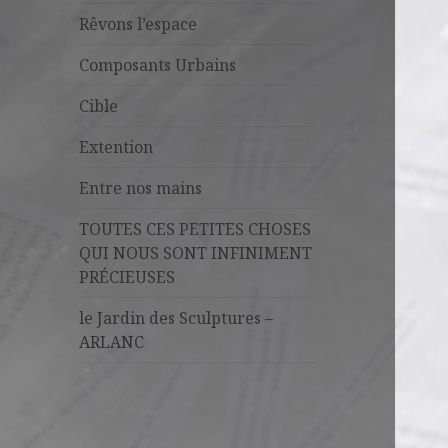
Rêvons l’espace
Composants Urbains
Cible
Extention
Entre nos mains
TOUTES CES PETITES CHOSES
QUI NOUS SONT INFINIMENT
PRÉCIEUSES
le Jardin des Sculptures –
ARLANC