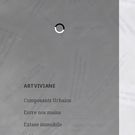
ARTVIVIANE
Composants Urbains
Entre nos mains
Extase immobile