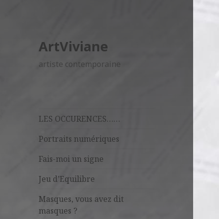
ArtViviane
artiste contemporaine
LES OCCURENCES……
Portraits numériques
Fais-moi un signe
Jeu d’Equilibre
Masques, vous avez dit
masques ?