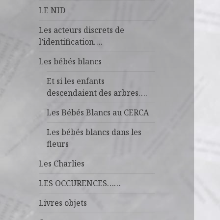
LE NID
Les acteurs discrets de
l’identification….
Les bébés blancs
Et si les enfants
descendaient des arbres….
Les Bébés Blancs au CERCA
Les bébés blancs dans les
fleurs
Les Charlies
LES OCCURENCES……
Livres objets