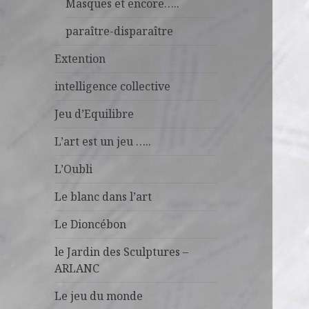
Masques et encore…..
paraître-disparaître
Extention
intelligence collective
Jeu d’Equilibre
L’art est un jeu …..
L’Oubli
Le blanc dans l’art
Le Dioncébon
le Jardin des Sculptures –
ARLANC
Le jeu du monde