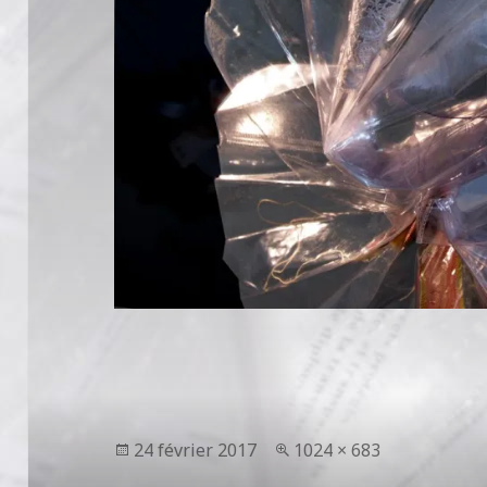
Publié
Taille
24 février 2017
1024 × 683
le
réelle