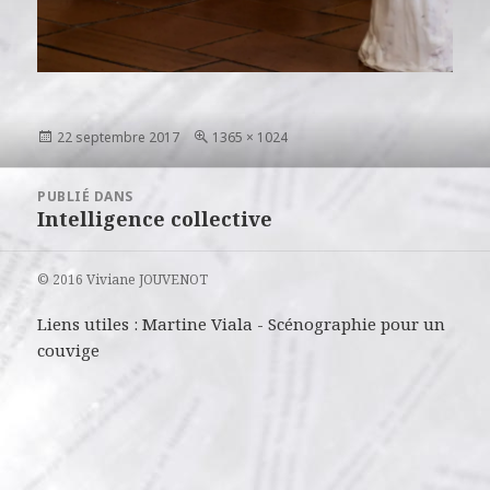
Publié
Taille
22 septembre 2017
1365 × 1024
le
réelle
Navigation
PUBLIÉ DANS
de
Intelligence collective
l’article
© 2016 Viviane JOUVENOT
Liens utiles :
Martine Viala
-
Scénographie pour un
couvige