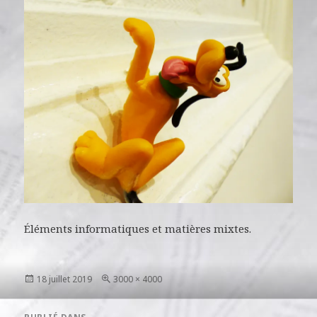
Éléments informatiques et matières mixtes.
Publié
Taille
18 juillet 2019
3000 × 4000
le
réelle
Navigation