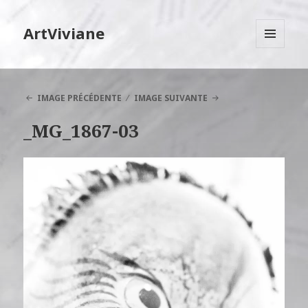
ArtViviane
MENU
ET
WIDGETS
IMAGE PRÉCÉDENTE
IMAGE SUIVANTE
_MG_1867-03