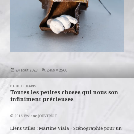
Publié
Taille
24 août 2023
2469 × 2560
le
réelle
Navigation
PUBLIÉ DANS
de
Toutes les petites choses qui nous son
l’article
infiniment précieuses
© 2016 Viviane JOUVENOT
Liens utiles :
Martine Viala
-
Scénographie pour un