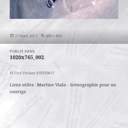
Publié
Taille
27 mars 2017
600 × 450
le
réelle
Navigation
PUBLIÉ DANS
de
1020x765_002
l’article
© 2016 Viviane JOUVENOT
Liens utiles :
Martine Viala
-
Scénographie pour un
couvige