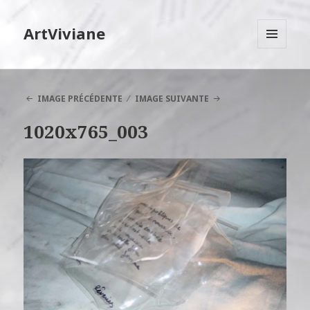
ArtViviane
MENU
ET
WIDGETS
IMAGE PRÉCÉDENTE
IMAGE SUIVANTE
1020x765_003