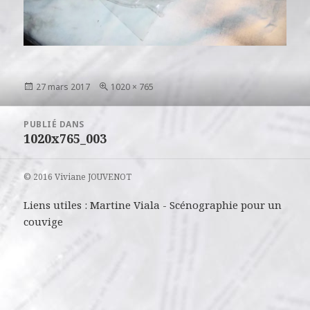
Publié
Taille
27 mars 2017
1020 × 765
le
réelle
Navigation
PUBLIÉ DANS
de
1020x765_003
l’article
© 2016 Viviane JOUVENOT
Liens utiles :
Martine Viala
-
Scénographie pour un
couvige