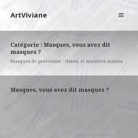
ArtViviane
MENU
ET
WIDGETS
Catégorie :
Masques, vous avez dit
masques ?
Masques de protection : tissus, et matières mixtes.
Masques, vous avez dit masques ?