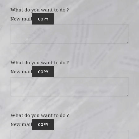
What do you want to do ?
New mail
COPY
What do you want to do ?
New mail
COPY
What do you want to do ?
New mail
COPY