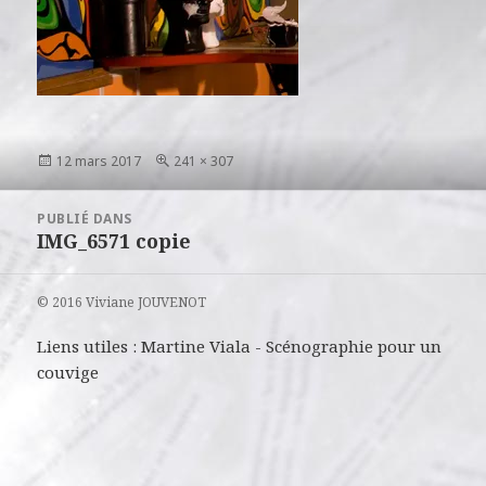
Publié
Taille
12 mars 2017
241 × 307
le
réelle
Navigation
PUBLIÉ DANS
de
IMG_6571 copie
l’article
© 2016 Viviane JOUVENOT
Liens utiles :
Martine Viala
-
Scénographie pour un
couvige