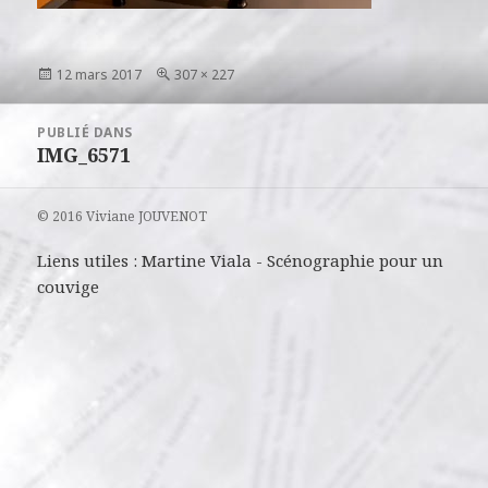
Publié
Taille
12 mars 2017
307 × 227
le
réelle
Navigation
PUBLIÉ DANS
de
IMG_6571
l’article
© 2016 Viviane JOUVENOT
Liens utiles :
Martine Viala
-
Scénographie pour un
couvige